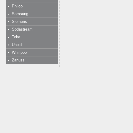
Philco
Samsung
Siemens
Sodastream
Teka
Unold
Whirlpool
Zanussi