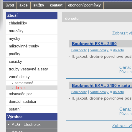
úvod
akce
služby
kontakt
obchodní podmínky
Zboží
do setu
chladničky
mrazáky
Zobrazit v
myčky
Bauknecht EKAL 2490
mikrovlnné trouby
|
»
Bauknecht
varné desky
do setu
pračky
- II. jakost, drobné povrchové po
sušičky
Cena:
trouby vestavné a sety
Původní
varné desky
samostatné
Bauknecht EKAL 2490 v setu 
do setu
|
»
Bauknecht
varné desky
do setu
odsavače par
- II. jakost, drobné povrchové po
domácí sodobar
Cena:
ostatní
Původní
Výrobce
AEG - Electrolux
Zobrazit v