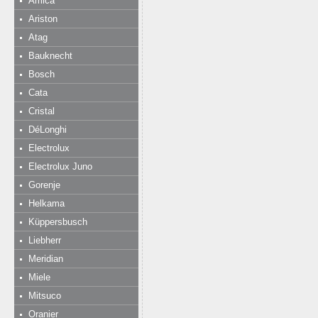
Amica
Ariston
Atag
Bauknecht
Bosch
Cata
Cristal
DéLonghi
Electrolux
Electrolux Juno
Gorenje
Helkama
Küppersbusch
Liebherr
Meridian
Miele
Mitsuco
Oranier