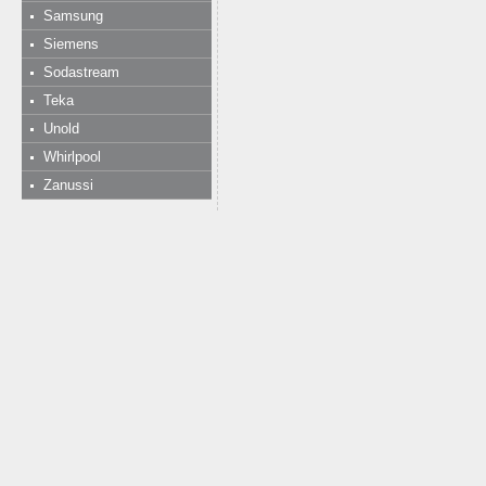
Samsung
Siemens
Sodastream
Teka
Unold
Whirlpool
Zanussi