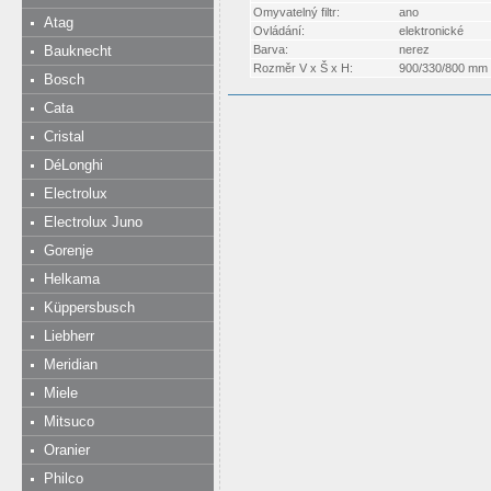
Omyvatelný filtr:
ano
Atag
Ovládání:
elektronické
Bauknecht
Barva:
nerez
Rozměr V x Š x H:
900/330/800 mm 
Bosch
Cata
Cristal
DéLonghi
Electrolux
Electrolux Juno
Gorenje
Helkama
Küppersbusch
Liebherr
Meridian
Miele
Mitsuco
Oranier
Philco