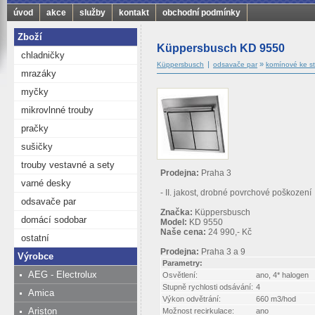
úvod
akce
služby
kontakt
obchodní podmínky
Zboží
Küppersbusch KD 9550
chladničky
|
»
Küppersbusch
odsavače par
komínové ke s
mrazáky
myčky
mikrovlnné trouby
pračky
sušičky
trouby vestavné a sety
Prodejna:
Praha 3
varné desky
- II. jakost, drobné povrchové poškození
odsavače par
Značka:
Küppersbusch
domácí sodobar
Model:
KD 9550
Naše cena:
24 990,- Kč
ostatní
Prodejna:
Praha 3 a 9
Výrobce
Parametry:
AEG - Electrolux
Osvětlení:
ano, 4* halogen
Stupně rychlosti odsávání:
4
Amica
Výkon odvětrání:
660 m3/hod
Ariston
Možnost recirkulace:
ano