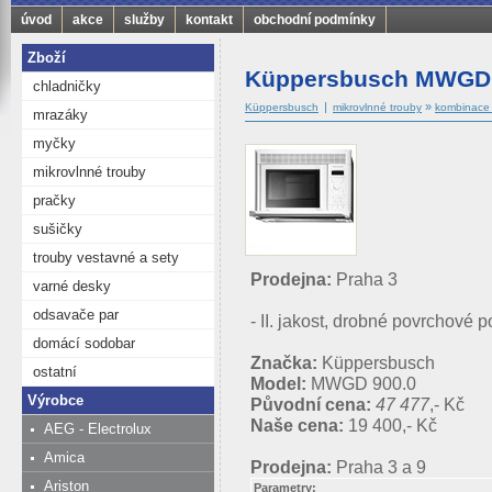
úvod
akce
služby
kontakt
obchodní podmínky
Zboží
Küppersbusch MWGD 
chladničky
|
»
Küppersbusch
mikrovlnné trouby
kombinace 
mrazáky
myčky
mikrovlnné trouby
pračky
sušičky
trouby vestavné a sety
Prodejna:
Praha 3
varné desky
odsavače par
- II. jakost, drobné povrchové 
domácí sodobar
Značka:
Küppersbusch
ostatní
Model:
MWGD 900.0
Výrobce
Původní cena:
47 477
,- Kč
Naše cena:
19 400,- Kč
AEG - Electrolux
Amica
Prodejna:
Praha 3 a 9
Ariston
Parametry: