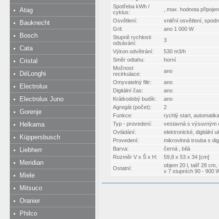
Spotřeba kWh /
Atag
, max. hodnota připojen
cyklus:
Osvětlení:
vnitřní osvětlení, spodn
Bauknecht
Gril:
ano 1 000 W
Bosch
Stupně rychlosti
3
odsávání:
Cata
Výkon odvětrání:
530 m3/h
Směr odtahu:
horní
Cristal
Možnost
ano
DéLonghi
recirkulace:
Omyvatelný filtr:
ano
Electrolux
Digitální čas:
ano
Electrolux Juno
Krátkodobý budík:
ano
Agregát (počet):
2
Gorenje
Funkce:
rychlý start, automati
Helkama
Typ - provedení:
vestavná s výsuvným
Ovládání:
elektronické, digitální 
Küppersbusch
Provedení:
mikrovlnná trouba s dig
Barva:
černá , bílá
Liebherr
Rozměr V x Š x H:
59,8 x 53 x 34 [cm]
Meridian
objem 20 l, talíř 28 c
Ostatní:
v 7 stupních 90 - 900 
Miele
Mitsuco
Oranier
Philco