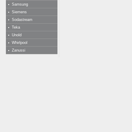
Samsung
Siemens
Sodastream
Teka
Unold
Whirlpool
Zanussi