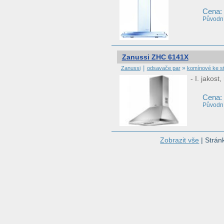
Cena:
Původní
Zanussi ZHC 6141X
|
»
Zanussi
odsavače par
komínové ke s
- I. jakost
Cena:
Původní
Zobrazit vše
| Strán