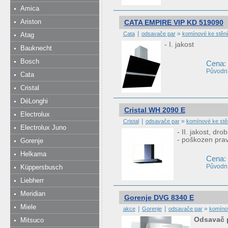
Amica
Ariston
CATA EMPIRE VIP KD 519090
|
»
Cata
odsavače par
komínové ke stěn
Atag
- I. jakost
Bauknecht
Bosch
Cena:
Původní
Cata
Cristal
DéLonghi
Cristal WH 2090 E
Electrolux
|
»
Cristal
odsavače par
komínové ke stě
Electrolux Juno
- II. jakost, d
- poškozen pra
Gorenje
Helkama
Cena:
Původní
Küppersbusch
Liebherr
Meridian
Gorenje DVG 8340 E
Miele
|
|
»
akce
Gorenje
odsavače par
komíno
Odsavač 
Mitsuco