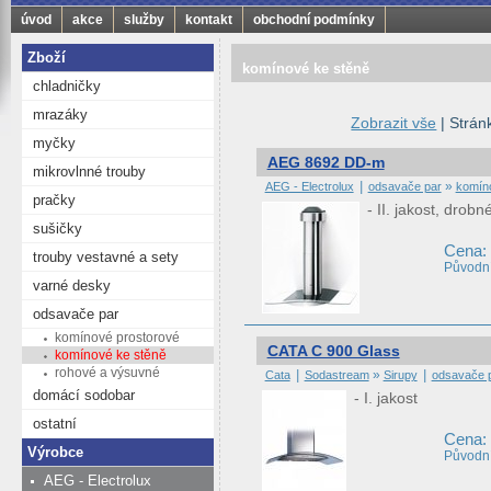
úvod
akce
služby
kontakt
obchodní podmínky
Zboží
komínové ke stěně
chladničky
mrazáky
Zobrazit vše
| Strán
myčky
AEG 8692 DD-m
mikrovlnné trouby
|
»
AEG - Electrolux
odsavače par
komín
pračky
- II. jakost, dro
sušičky
Cena:
trouby vestavné a sety
Původní
varné desky
odsavače par
komínové prostorové
CATA C 900 Glass
komínové ke stěně
rohové a výsuvné
|
»
|
Cata
Sodastream
Sirupy
odsavače 
domácí sodobar
- I. jakost
ostatní
Cena:
Výrobce
Původní
AEG - Electrolux