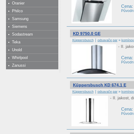
Oranier
Cena:
Philco
Původní
Samsung
Siemens
KD 9750.0 GE
Sodastream
|
»
Küppersbusch
odsavače par
komínov
Teka
- II. ja
Unold
Cena:
Whirlpool
Původní
Zanussi
Küppersbusch KD 674.1 E
|
»
Küppersbusch
odsavače par
komínov
- II. jakost
Cena:
Původní