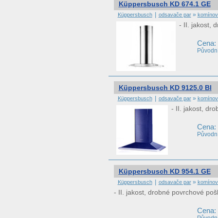
Küppersbusch KD 674.1 GE
|
»
Küppersbusch
odsavače par
komínov
- II. jakost
Cena:
Původní
Küppersbusch KD 9125.0 Bl
|
»
Küppersbusch
odsavače par
komínov
- II. jakost, d
Cena:
Původní
Küppersbusch KD 954.1 GE
|
»
Küppersbusch
odsavače par
komínov
- II. jakost, drobné povrchové po
Cena: